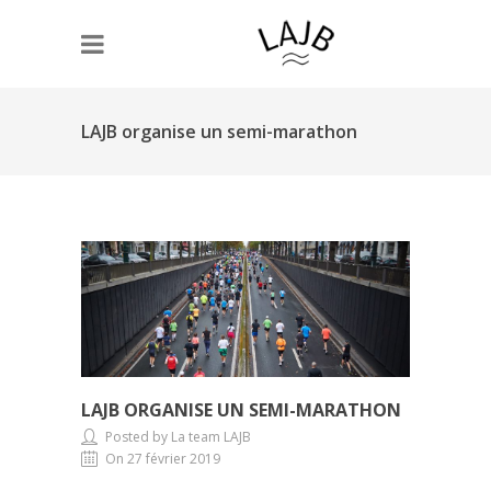
LAJB organise un semi-marathon
LAJB ORGANISE UN SEMI-MARATHON
Posted by La team LAJB
On 27 février 2019