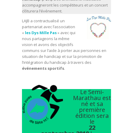
accompagneront les compétiteurs et un concert
clôturera l’événement.
LAJB a contractualisé un
partenariat avec l’association
«
les Dys Mille Pas
» avec qui
nous partageons la même
vision et avons des objectifs
communs sur l’aide à porter aux personnes en
situation de handicap et sur la promotion de
l’intégration du handicap à travers des
événements sportifs
.
Le Semi-
Marathau est
né et sa
première
édition sera
le
22