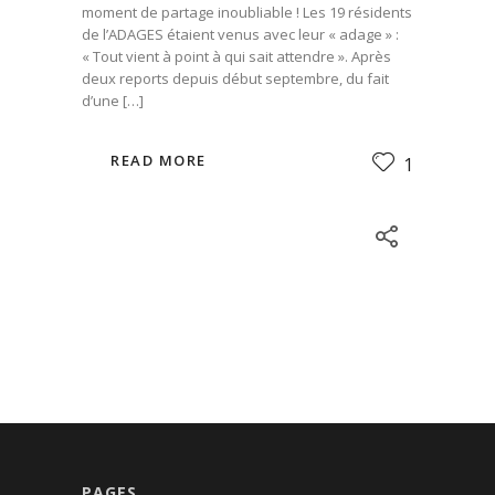
moment de partage inoubliable ! Les 19 résidents
de l’ADAGES étaient venus avec leur « adage » :
« Tout vient à point à qui sait attendre ». Après
deux reports depuis début septembre, du fait
d’une […]
READ MORE
1
PAGES