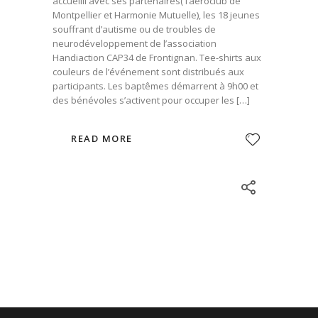
accueilli avec ses partenaires( l’aéroclub de
Montpellier et Harmonie Mutuelle), les 18 jeunes
souffrant d’autisme ou de troubles de
neurodéveloppement de l’association
Handiaction CAP34 de Frontignan. Tee-shirts aux
couleurs de l’événement sont distribués aux
participants. Les baptêmes démarrent à 9h00 et
des bénévoles s’activent pour occuper les […]
READ MORE