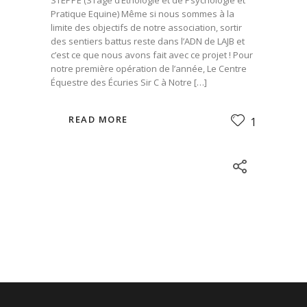
Pratique Equine) Même si nous sommes à la
limite des objectifs de notre association, sortir
des sentiers battus reste dans l’ADN de LAJB et
c’est ce que nous avons fait avec ce projet ! Pour
notre première opération de l’année, Le Centre
Équestre des Écuries Sir C à Notre […]
READ MORE
1