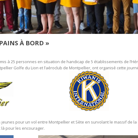
OPAINS À BORD »
mis à 25 personnes en situation de handicap de 5 établissements de l’Hér
ellier Golfe du Lion et l’aéroclub de Montpellier, ont organisé cette journ
 jeunes pour un vol entre Montpellier et Sète en survolant le massif de la
t là pour les encourager.