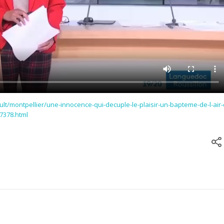
ault/montpellier/une-innocence-qui-decuple-le-plaisir-un-bapteme-de-l-air-o
7378.html