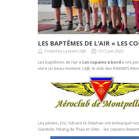
LES BAPTÊMES DE L’AIR « LES C
Posted by La team LAJB
On 5 juin 2023
Les baptêmes de l’air
« Les copains à bord »
ont per
vivre un beau moment. LAJB, le club des KIWANI’S Montp
Les pilotes, Eric, Gérard et Stephan ont embarqué nos
Gardiole, l’étang de Thau et Sète… les copains étaien