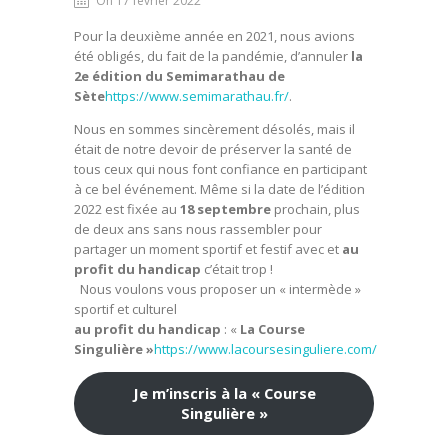
On 17 février 2022
Pour la deuxième année en 2021, nous avions
été obligés, du fait de la pandémie, d’annuler
la
2e édition du Semimarathau de
Sète
https://www.semimarathau.fr/
.
Nous en sommes sincèrement désolés, mais il
était de notre devoir de préserver la santé de
tous ceux qui nous font confiance en participant
à ce bel événement. Même si la date de l’édition
2022 est fixée au
18 septembre
prochain, plus
de deux ans sans nous rassembler pour
partager un moment sportif et festif avec et
au
profit du handicap
c’était trop !
Nous voulons vous proposer un « intermède »
sportif et culturel
au profit du handicap
: «
La Course
Singulière »
https://www.lacoursesinguliere.com/
Je m’inscris à la « Course
Singulière »