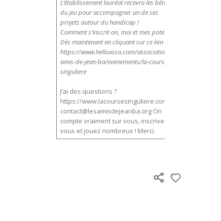
L’établissement lauréat recevra les bénéfices
du jeu pour accompagner un de ses
projets autour du handicap !
Comment s’inscrit-on, moi et mes potes ?
Dès maintenant en cliquant sur ce lien :
https://www.helloasso.com/associations/les-
amis-de-jean-ba/evenements/la-course-
singuliere
J’ai des questions ?
https://www.lacoursesinguliere.com
;
contact@lesamisdejeanba.org
On
compte vraiment sur vous, inscrivez-
vous et jouez nombreux ! Merci.