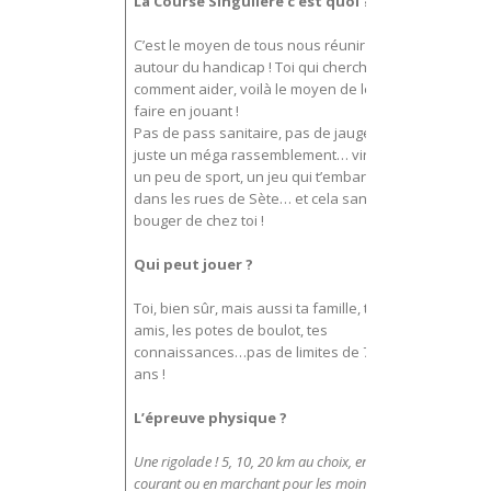
La Course Singulière c’est quoi ?
C’est le moyen de tous nous réunir
autour du handicap ! Toi qui cherches
comment aider, voilà le moyen de le
faire en jouant !
Pas de pass sanitaire, pas de jauge…
juste un méga rassemblement… virtuel,
un peu de sport, un jeu qui t’embarquera
dans les rues de Sète… et cela sans
bouger de chez toi !
Qui peut jouer ?
Toi, bien sûr, mais aussi ta famille, tes
amis, les potes de boulot, tes
connaissances…pas de limites de 7 à 90
ans !
L’épreuve physique ?
Une rigolade ! 5, 10, 20 km au choix, en
courant ou en marchant pour les moins