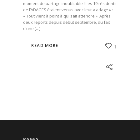
moment de partage inoubliable ! Les 19 résidents
de l’ADAGES étaient venus avec leur « adage » :
« Tout vient à point à qui sait attendre ». Après
deux reports depuis début septembre, du fait
d’une […]
READ MORE
1
PAGES